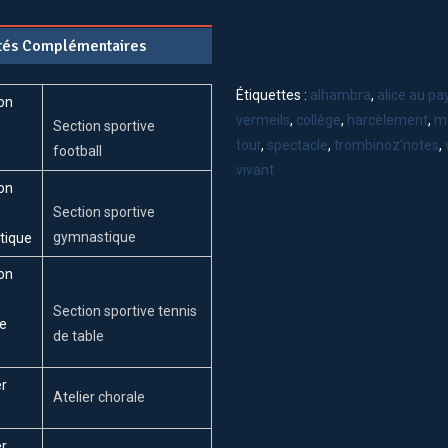
Le
ités Complémentaires
Harcèlement
À
Vittel
Étiquettes :
alhambra
,
alice au pa
vermeils
,
collège
,
harcèlement
,
m
Section sportive
tour
,
spectacle
,
trombinoz'notes
,
football
vivant
Section sportive
gymnastique
Section sportive tennis
de table
Atelier chorale