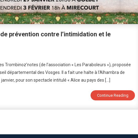
de prévention contre l’intimidation et le
On
Le
es Trombinoz’notes (de l’association « Les Paraboleurs »), proposée
Molo
eil départemental des Vosges. Il a fait une halte à l’Alhambra de
Tour
janvier, pour son spectacle intitulé « Alice au pays des […]
:
Une
Tournée
Continue Reading
Spectacle
De
Prévention
Contre
L’intimidation
Et