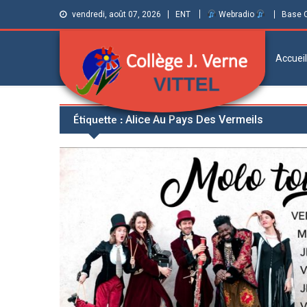
vendredi, août 07, 2026
ENT
Webradio
Base 
Accueil
Collège Jules
Informations et ressources pour élèves,
Étiquette :
Alice Au Pays Des Vermeils
parents et personnels
Verne de Vittel
(Vosges)