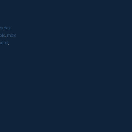
ys des
olo
,
molo
vittel
,