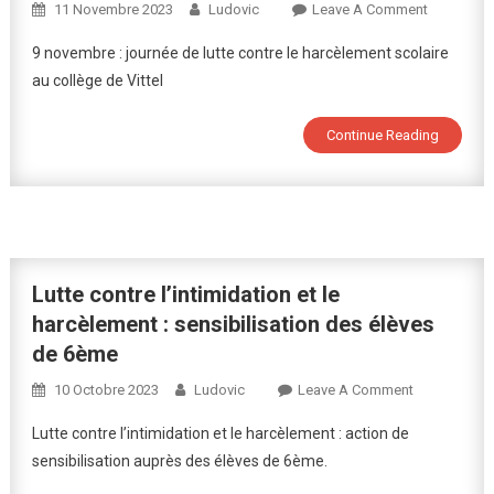
On
11 Novembre 2023
Ludovic
Leave A Comment
9
9 novembre : journée de lutte contre le harcèlement scolaire
Novembre
au collège de Vittel
Journée
De
Continue Reading
Lutte
Contre
Le
Harcèleme
Scolaire
:
Notre
Lutte contre l’intimidation et le
Collège
harcèlement : sensibilisation des élèves
Très
de 6ème
Engagé
On
!
10 Octobre 2023
Ludovic
Leave A Comment
Lutte
Lutte contre l’intimidation et le harcèlement : action de
Contre
sensibilisation auprès des élèves de 6ème.
L’intimidatio
Et