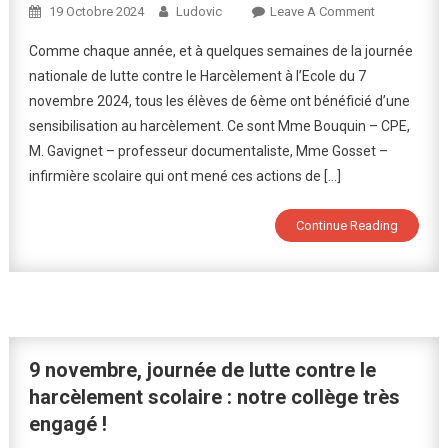
On
19 Octobre 2024
Ludovic
Leave A Comment
Sensibilisati
Comme chaque année, et à quelques semaines de la journée
Et
nationale de lutte contre le Harcèlement à l’Ecole du 7
Prévention
novembre 2024, tous les élèves de 6ème ont bénéficié d’une
Face
sensibilisation au harcèlement. Ce sont Mme Bouquin – CPE,
Au
Harcèlement
M. Gavignet – professeur documentaliste, Mme Gosset –
Scolaire
infirmière scolaire qui ont mené ces actions de […]
Continue Reading
9 novembre, journée de lutte contre le
harcèlement scolaire : notre collège très
engagé !