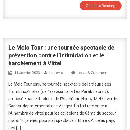
Continue Reading
Le
Harcèlement
:
Sensibilisati
Des
Élèves
De
Le Molo Tour : une tournée spectacle de
6ème
prévention contre l’intimidation et le
harcèlement à Vittel
On
11 Janvier 2023
Ludovic
Leave A Comment
Le
Le Molo Tour est une tournée-spectacle de la troupe des
Molo
Trombinoz’notes (de l’association « Les Paraboleurs »),
Tour
proposée par le Rectorat de l’Académie Nancy-Metz avec le
:
Conseil départemental des Vosges. Il a fait une halte à
Une
Tournée
l’Alhambra de Vittel pour les collégiens de 6ème du secteur,
Spectacle
mardi 10 janvier, pour son spectacle intitulé « Alice au pays
De
des […]