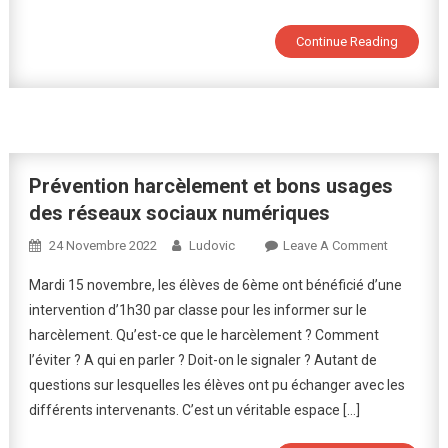
Prévention
Contre
Continue Reading
L’intimidation
Et
Le
Harcèlement
À
Vittel
Prévention harcèlement et bons usages
des réseaux sociaux numériques
On
24 Novembre 2022
Ludovic
Leave A Comment
Prévention
Mardi 15 novembre, les élèves de 6ème ont bénéficié d’une
Harcèleme
intervention d’1h30 par classe pour les informer sur le
Et
harcèlement. Qu’est-ce que le harcèlement ? Comment
Bons
l’éviter ? A qui en parler ? Doit-on le signaler ? Autant de
Usages
Des
questions sur lesquelles les élèves ont pu échanger avec les
Réseaux
différents intervenants. C’est un véritable espace […]
Sociaux