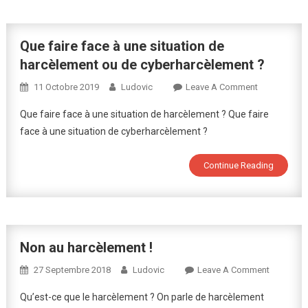
Que faire face à une situation de
harcèlement ou de cyberharcèlement ?
On
11 Octobre 2019
Ludovic
Leave A Comment
Que
Que faire face à une situation de harcèlement ? Que faire
Faire
face à une situation de cyberharcèlement ?
Face
À
Continue Reading
Une
Situation
De
Harcèlement
Ou
Non au harcèlement !
De
Cyberharcèl
On
27 Septembre 2018
Ludovic
Leave A Comment
?
Non
Qu’est-ce que le harcèlement ? On parle de harcèlement
Au