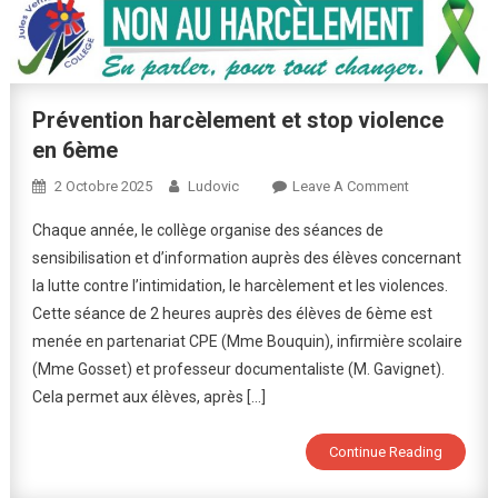
Prévention harcèlement et stop violence
en 6ème
On
2 Octobre 2025
Ludovic
Leave A Comment
Prévention
Chaque année, le collège organise des séances de
Harcèlement
sensibilisation et d’information auprès des élèves concernant
Et
la lutte contre l’intimidation, le harcèlement et les violences.
Stop
Cette séance de 2 heures auprès des élèves de 6ème est
Violence
En
menée en partenariat CPE (Mme Bouquin), infirmière scolaire
6ème
(Mme Gosset) et professeur documentaliste (M. Gavignet).
Cela permet aux élèves, après […]
Continue Reading