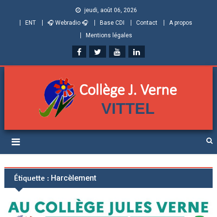
jeudi, août 06, 2026
ENT
🎧 Webradio 🎧
Base CDI
Contact
A propos
Mentions légales
Collège Jules Verne de
Informations et ressources pour élèves, parents et personnels
Vittel (Vosges)
Étiquette :
Harcèlement