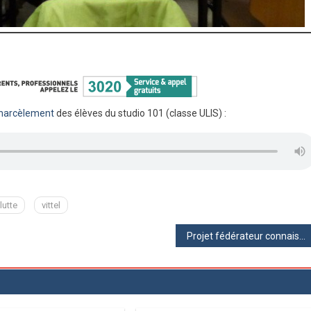
 harcèlement
des élèves du studio 101 (classe ULIS) :
lutte
vittel
Projet fédérateur connaissance de la Plaine des Vosges