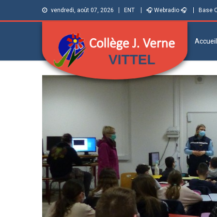
vendredi, août 07, 2026
ENT
🎧 Webradio 🎧
Base 
Accueil
Collège Jules
Informations et ressources pour élèves,
parents et personnels
Verne de Vittel
(Vosges)