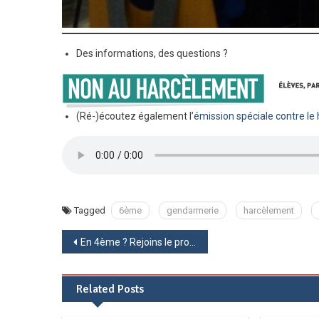
Des informations, des questions ?
(Ré-)écoutez également l’
émission spéciale contre le
Tagged
6ème
gendarmerie
harcèlement
Navigation
En 4ème ? Rejoins le programme « Chemins d’avenirs » !
de
Related Posts
l’article