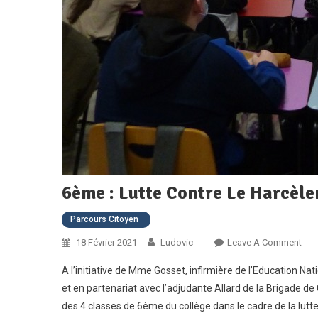
6ème : Lutte Contre Le Harcèl
Parcours Citoyen
On
18 Février 2021
Ludovic
Leave A Comment
6èm
A l’initiative de Mme Gosset, infirmière de l’Education Na
:
et en partenariat avec l’adjudante Allard de la Brigade d
Lutt
des 4 classes de 6ème du collège dans le cadre de la lutt
Con