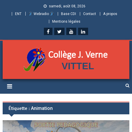
samedi, août 08, 2026
ENT
Webradio
Base CDI
Contact
A propos
Mentions légales
Collège Jules Verne de
Informations et ressources pour élèves, parents et personnels
Vittel (Vosges)
Étiquette :
Animation