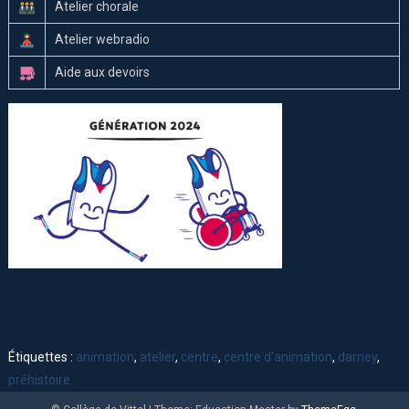
Atelier chorale
Atelier webradio
Aide aux devoirs
Étiquettes :
animation
,
atelier
,
centre
,
centre d'animation
,
darney
,
préhistoire