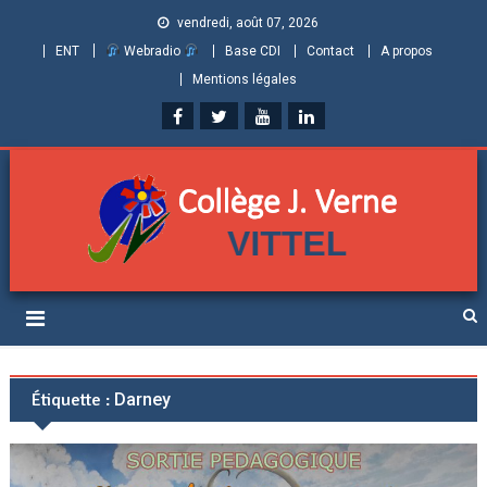
vendredi, août 07, 2026
ENT
Webradio
Base CDI
Contact
A propos
Mentions légales
Collège Jules Verne de
Informations et ressources pour élèves, parents et personnels
Vittel (Vosges)
Étiquette :
Darney