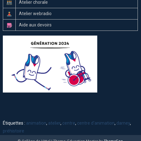
Atelier chorale
Atelier webradio
Aide aux devoirs
Étiquettes :
animation
,
atelier
,
centre
,
centre d'animation
,
darney
,
préhistoire