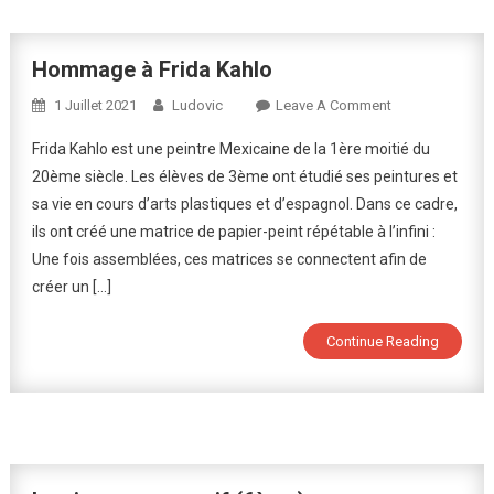
Hommage à Frida Kahlo
On
1 Juillet 2021
Ludovic
Leave A Comment
Hommage
Frida Kahlo est une peintre Mexicaine de la 1ère moitié du
À
20ème siècle. Les élèves de 3ème ont étudié ses peintures et
Frida
sa vie en cours d’arts plastiques et d’espagnol. Dans ce cadre,
Kahlo
ils ont créé une matrice de papier-peint répétable à l’infini :
Une fois assemblées, ces matrices se connectent afin de
créer un […]
Continue Reading