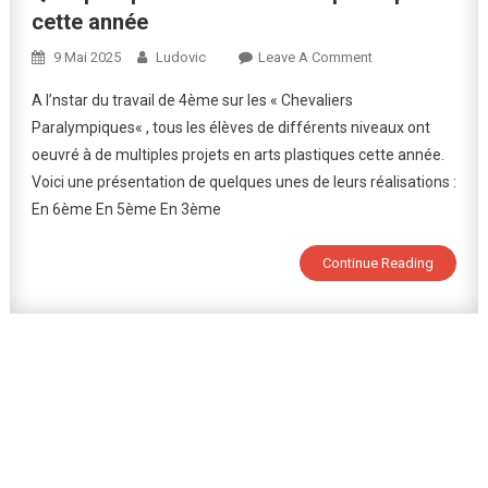
cette année
On
9 Mai 2025
Ludovic
Leave A Comment
Quelques
A l’nstar du travail de 4ème sur les « Chevaliers
Productions
Paralympiques« , tous les élèves de différents niveaux ont
En
oeuvré à de multiples projets en arts plastiques cette année.
Arts
Voici une présentation de quelques unes de leurs réalisations :
Plastiques
Cette
En 6ème En 5ème En 3ème
Année
Continue Reading