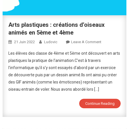
Arts plastiques : créations d’oiseaux
animés en 5ème et 4ème
On
21 Juin 2022
Ludovic
Leave A Comment
Arts
Les élèves des classe de 4ème et 5ème ont découvert en arts
Plastiques
plastiques la pratique de l’animation.C’est à travers
:
l’informatique qu’il s’y sont essayés d’abord par un exercice
Créations
de découverte puis par un dessin animé.Ils ont ainsi pu créer
D’oiseaux
Animés
des GIF animés (comme les émoticones) représentant un
En
oiseau entrain de voler. Nous avons abordé lors […]
5ème
Et
Continue Reading
4ème