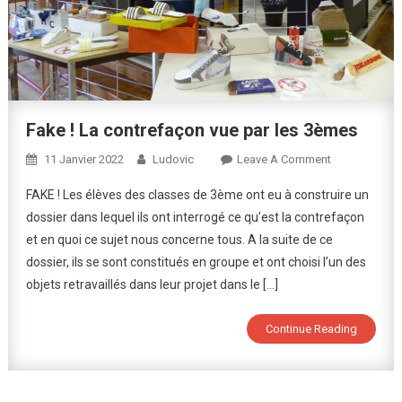
Fake ! La contrefaçon vue par les 3èmes
On
11 Janvier 2022
Ludovic
Leave A Comment
Fake
FAKE ! Les élèves des classes de 3ème ont eu à construire un
!
dossier dans lequel ils ont interrogé ce qu’est la contrefaçon
La
et en quoi ce sujet nous concerne tous. A la suite de ce
Contrefaçon
dossier, ils se sont constitués en groupe et ont choisi l’un des
Vue
Par
objets retravaillés dans leur projet dans le […]
Les
3èmes
Continue Reading