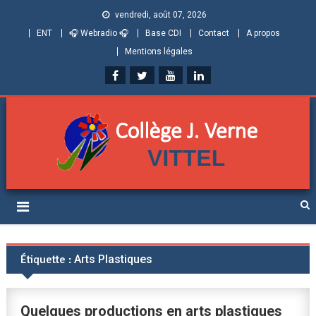
vendredi, août 07, 2026
ENT
🎧 Webradio 🎧
Base CDI
Contact
A propos
Mentions légales
Collège Jules Verne de
Informations et ressources pour élèves, parents et personnels
Vittel (Vosges)
Étiquette :
Arts Plastiques
Quelques productions en arts plastiques