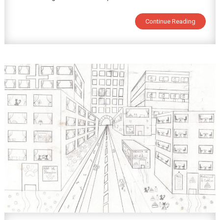
Gifs
Continue Reading
Animés
Et
Stop
Motion
En
5ème