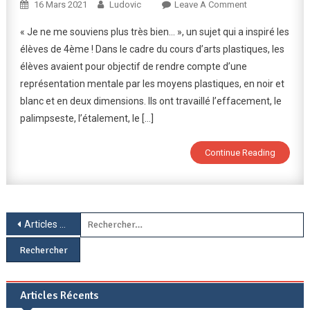
On
16 Mars 2021
Ludovic
Leave A Comment
Je
« Je ne me souviens plus très bien… », un sujet qui a inspiré les
Ne
élèves de 4ème ! Dans le cadre du cours d’arts plastiques, les
Me
élèves avaient pour objectif de rendre compte d’une
Souviens
représentation mentale par les moyens plastiques, en noir et
Plus
Très
blanc et en deux dimensions. Ils ont travaillé l’effacement, le
Bien…
palimpseste, l’étalement, le […]
Continue Reading
Navigation
R
Articles plus anciens
des
articles
Articles Récents