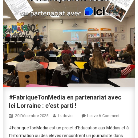
#FabriqueTonMedia en partenariat avec
Ici Lorraine : c’est parti !
On
20 Décembre 2025
Ludovic
Leave A Comment
#Fabriqu
#FabriqueTonMedia est un projet d’Education aux Médias et à
En
l’Information où des élèves rencontrent un journaliste dans
Partenariat