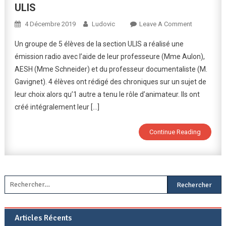
ULIS
On
4 Décembre 2019
Ludovic
Leave A Comment
Création
Un groupe de 5 élèves de la section ULIS a réalisé une
D’une
émission radio avec l’aide de leur professeure (Mme Aulon),
Émission
AESH (Mme Schneider) et du professeur documentaliste (M.
Radio
Gavignet). 4 élèves ont rédigé des chroniques sur un sujet de
En
Section
leur choix alors qu’1 autre a tenu le rôle d’animateur. Ils ont
ULIS
créé intégralement leur […]
Continue Reading
Rechercher :
Articles Récents