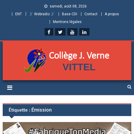
samedi, août 08, 2026
ENT
Webradio
Base CDI
Contact
A propos
Mentions légales
Collège Jules Verne de
Informations et ressources pour élèves, parents et personnels
Vittel (Vosges)
Étiquette :
Émission