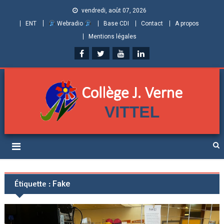
vendredi, août 07, 2026
ENT
Webradio
Base CDI
Contact
A propos
Mentions légales
Collège Jules Verne de
Informations et ressources pour élèves, parents et personnels
Vittel (Vosges)
Étiquette :
Fake