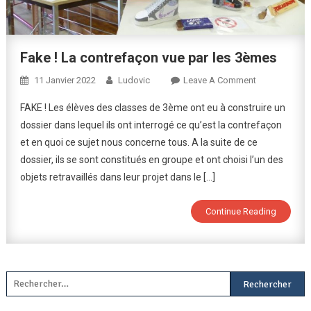
Fake ! La contrefaçon vue par les 3èmes
On
11 Janvier 2022
Ludovic
Leave A Comment
Fake
FAKE ! Les élèves des classes de 3ème ont eu à construire un
!
dossier dans lequel ils ont interrogé ce qu’est la contrefaçon
La
et en quoi ce sujet nous concerne tous. A la suite de ce
Contrefaçon
dossier, ils se sont constitués en groupe et ont choisi l’un des
Vue
Par
objets retravaillés dans leur projet dans le […]
Les
3èmes
Continue Reading
Rechercher :