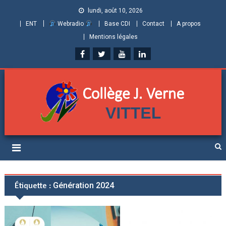
lundi, août 10, 2026
ENT
Webradio
Base CDI
Contact
A propos
Mentions légales
Collège Jules Verne de
Informations et ressources pour élèves, parents et personnels
Vittel (Vosges)
Étiquette :
Génération 2024