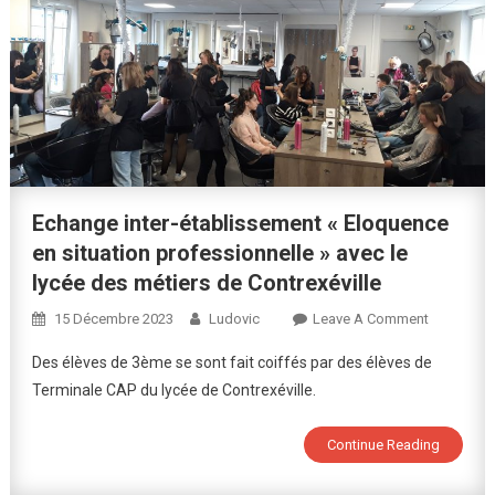
Echange inter-établissement « Eloquence
en situation professionnelle » avec le
lycée des métiers de Contrexéville
On
15 Décembre 2023
Ludovic
Leave A Comment
Echange
Des élèves de 3ème se sont fait coiffés par des élèves de
Inter-
Terminale CAP du lycée de Contrexéville.
Établisse
« Eloquen
Continue Reading
En
Situation