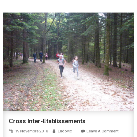
Profession
Avec
Le
Lycée
Des
Métiers
De
Contrexévi
Cross Inter-Etablissements
On
19 Novembre 2018
Ludovic
Leave A Comment