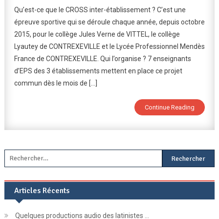
Cross
Qu’est-ce que le CROSS inter-établissement ? C’est une
Inter-
épreuve sportive qui se déroule chaque année, depuis octobre
Etablisse
2015, pour le collège Jules Verne de VITTEL, le collège
Lyautey de CONTREXEVILLE et le Lycée Professionnel Mendès
France de CONTREXEVILLE. Qui l’organise ? 7 enseignants
d’EPS des 3 établissements mettent en place ce projet
commun dès le mois de […]
Continue Reading
Rechercher :
Articles Récents
Quelques productions audio des latinistes …