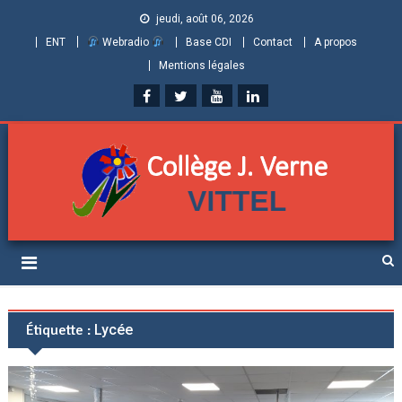
jeudi, août 06, 2026
ENT
Webradio
Base CDI
Contact
A propos
Mentions légales
Collège Jules Verne de
Informations et ressources pour élèves, parents et personnels
Vittel (Vosges)
Étiquette :
Lycée