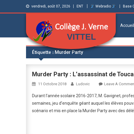
vendredi, août 07, 2026
ENT
Webradio
Base 
Accueil
Collège Jules
Informations et ressources pour élèves,
Étiquette :
Murder Party
parents et personnels
Verne de Vittel
(Vosges)
Murder Party : L’assassinat de Touc
11 Octobre 2018
Ludovic
Leave A Commen
Durant l’année scolaire 2016-2017, M. Gavignet, profe
semaines, jeu d’enquête géant auquel les élèves pouvaie
scénario et mis en place la Murder Party avec des dél