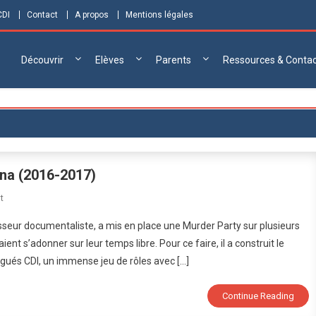
CDI
Contact
A propos
Mentions légales
Découvrir
Elèves
Parents
Ressources & Conta
ana (2016-2017)
On
t
Murder
sseur documentaliste, a mis en place une Murder Party sur plusieurs
Party
nt s’adonner sur leur temps libre. Pour ce faire, il a construit le
:
égués CDI, un immense jeu de rôles avec […]
L’assassinat
De
Toucana
Continue Reading
(2016-