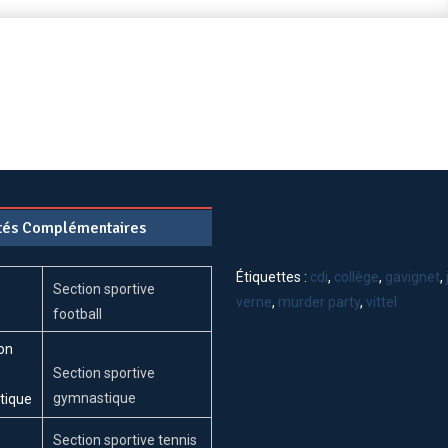
2017)
ités Complémentaires
Étiquettes :
cdi
,
collège
,
gavignet
,
Section sportive
verne
,
murder party
,
vittel
football
Section sportive
gymnastique
Section sportive tennis