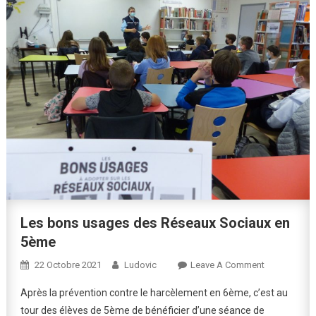
Les bons usages des Réseaux Sociaux en
5ème
On
22 Octobre 2021
Ludovic
Leave A Comment
Les
Après la prévention contre le harcèlement en 6ème, c’est au
Bons
tour des élèves de 5ème de bénéficier d’une séance de
Usages