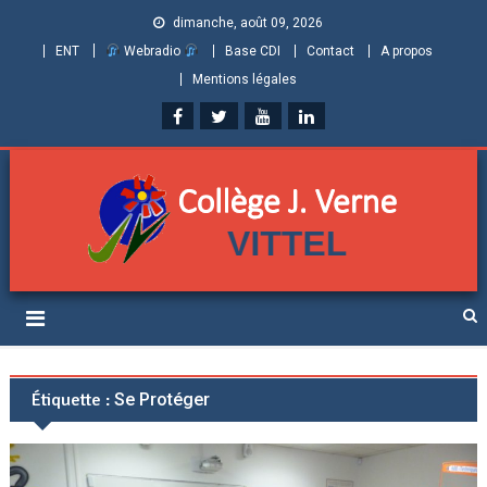
dimanche, août 09, 2026
ENT
Webradio
Base CDI
Contact
A propos
Mentions légales
Collège Jules Verne de
Informations et ressources pour élèves, parents et personnels
Vittel (Vosges)
Étiquette :
Se Protéger