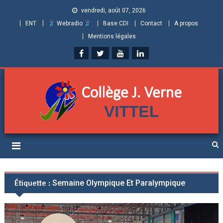
vendredi, août 07, 2026
ENT
Webradio
Base CDI
Contact
A propos
Mentions légales
Collège Jules Verne de
Informations et ressources pour élèves, parents et personnels
Vittel (Vosges)
Étiquette :
Semaine Olympique Et Paralympique