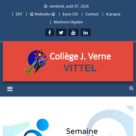
vendredi, août 07, 2026
ENT
🎧 Webradio 🎧
Base CDI
Contact
A propos
Mentions légales
Collège Jules Verne de
Informations et ressources pour élèves, parents et personnels
Vittel (Vosges)