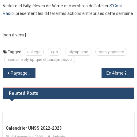
Victoire et Billy, élèves de 6ème et membres de l’atelier
S’Cool
Radio
, présentent les différentes actions entreprises cette semaine
:
[son à venir]
Tagged
college
eps
olympisme
paralympisme
semaine olympique et paralympique
Navigation
Paysages de sous-jungle : travaux de 5ème en arts plastiques
En 4ème ? Rejoins le programme « Chemins d’avenirs » !
de
Related Posts
l’article
Calendrier UNSS 2022-2023
14 novembre 2022
ludovic