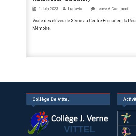
On
1 Juin 2023
Ludovic
Leave A Comment
Devo
Visite des élèves de 3ème au Centre Européen du Rési
De
Mémoire.
Mém
:
Visi
Au
Cent
Eur
Du
Rési
Dép
(Anc
Collège De Vittel
Activ
Cam
Natz
Stru