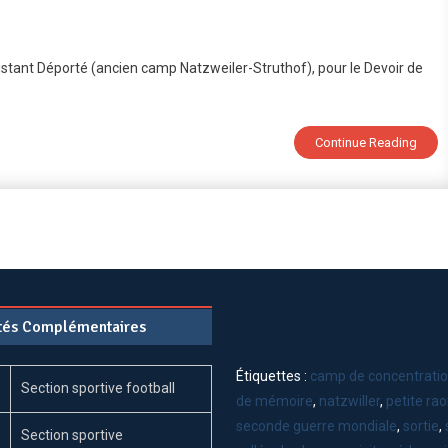
ir
stant Déporté (ancien camp Natzweiler-Struthof), pour le Devoir de
oire
te
Continue Reading
re
opéen
stant
orté
ien
ités Complémentaires
p
weiler-
thof)
Étiquettes :
camp de concentrati
Section sportive football
de mémoire
,
natzwiller
,
petite ra
seconde guerre mondiale
,
sortie
,
Section sportive