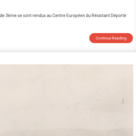
néraire
es de 3ème se sont rendus au Centre Européen du Résistant Déporté
moire
s
Continue Reading
èves
me
nt
ndus
ancien
amp
tzweiler-
ruthof