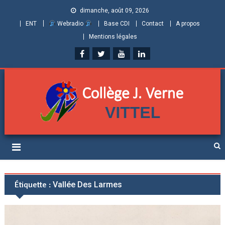
dimanche, août 09, 2026
ENT
Webradio
Base CDI
Contact
A propos
Mentions légales
Collège Jules Verne de
Informations et ressources pour élèves, parents et personnels
Vittel (Vosges)
Étiquette :
Vallée Des Larmes