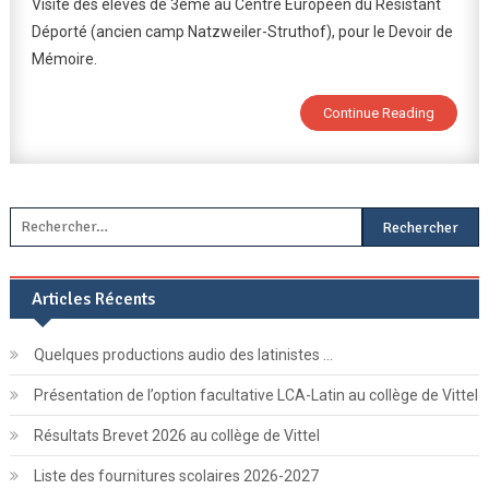
Visite des élèves de 3ème au Centre Européen du Résistant
De
Déporté (ancien camp Natzweiler-Struthof), pour le Devoir de
Mémoire
Mémoire.
:
Visite
Au
Continue Reading
Centre
Européen
Du
Résistant
Rechercher :
Déporté
(Ancien
Camp
Articles Récents
Natzweiler-
Struthof)
Quelques productions audio des latinistes …
Présentation de l’option facultative LCA-Latin au collège de Vittel
Résultats Brevet 2026 au collège de Vittel
Liste des fournitures scolaires 2026-2027