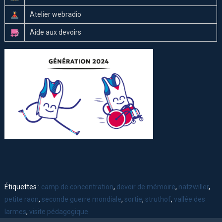
Atelier webradio
Aide aux devoirs
Étiquettes :
camp de concentration
,
devoir de mémoire
,
natzwiller
,
petite raon
,
seconde guerre mondiale
,
sortie
,
struthof
,
vallée des
larmes
,
visite pédagogique