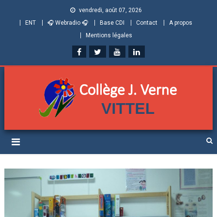
vendredi, août 07, 2026
ENT
🎧 Webradio 🎧
Base CDI
Contact
A propos
Mentions légales
Collège Jules Verne de
Informations et ressources pour élèves, parents et personnels
Vittel (Vosges)