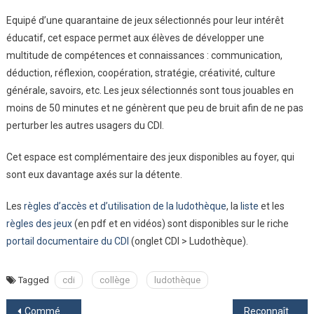
Equipé d’une quarantaine de jeux sélectionnés pour leur intérêt
éducatif, cet espace permet aux élèves de développer une
multitude de compétences et connaissances : communication,
déduction, réflexion, coopération, stratégie, créativité, culture
générale, savoirs, etc. Les jeux sélectionnés sont tous jouables en
moins de 50 minutes et ne génèrent que peu de bruit afin de ne pas
perturber les autres usagers du CDI.
Cet espace est complémentaire des jeux disponibles au foyer, qui
sont eux davantage axés sur la détente.
Les
règles d’accès et d’utilisation de la ludothèque
, la
liste
et les
règles des jeux
(en pdf et en vidéos) sont disponibles sur le riche
portail documentaire du CDI
(onglet CDI > Ludothèque).
Tagged
cdi
collège
ludothèque
Navigation
Commémoration de la Libération de Vittel et du centenaire du monument aux morts
Reconnaître les sirènes d’alerte du collège (intrusion, risques majeurs, incendie)