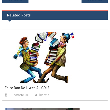
de
Related Posts
l’article
Faire Don De Livres Au CDI ?
11 octobre 2019
ludovic