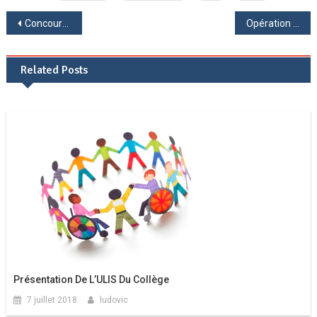
Collège
Navigation
De
Concours VMF : bel engagement des 6°3
Opération Bouchons Handicap 88
Vittel
de
Related Posts
l’article
Présentation De L’ULIS Du Collège
7 juillet 2018
ludovic