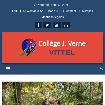
vendredi, août 07, 2026
ENT
🎧 Webradio 🎧
Base CDI
Contact
A propos
Mentions légales
Collège Jules Verne de
Informations et ressources pour élèves, parents et personnels
Vittel (Vosges)