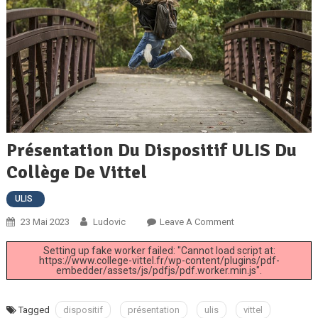
Présentation Du Dispositif ULIS Du
Collège De Vittel
ULIS
On
23 Mai 2023
Ludovic
Leave A Comment
Présentation
Setting up fake worker failed: "Cannot load script at:
Du
https://www.college-vittel.fr/wp-content/plugins/pdf-
embedder/assets/js/pdfjs/pdf.worker.min.js".
Dispositif
ULIS
Du
Tagged
dispositif
présentation
ulis
vittel