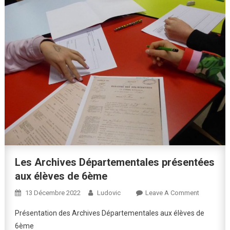
Les Archives Départementales présentées
aux élèves de 6ème
On
13 Décembre 2022
Ludovic
Leave A Comment
Les
Présentation des Archives Départementales aux élèves de
Archives
6ème
Départeme