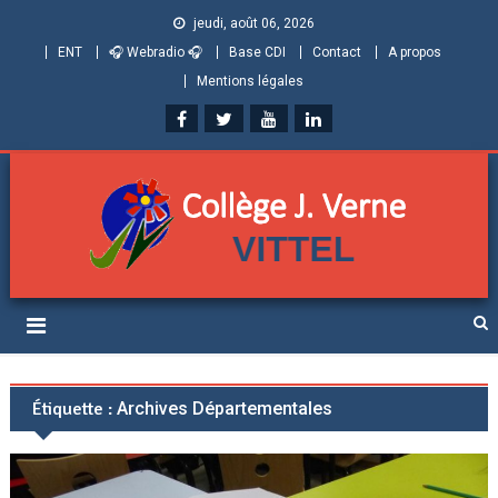
jeudi, août 06, 2026
ENT
🎧 Webradio 🎧
Base CDI
Contact
A propos
Mentions légales
Collège Jules Verne de
Informations et ressources pour élèves, parents et personnels
Vittel (Vosges)
Étiquette :
Archives Départementales