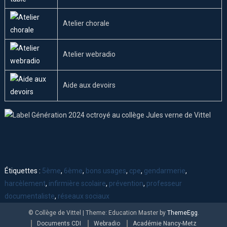
Atelier chorale
Atelier webradio
Aide aux devoirs
Étiquettes :
5ème
,
6ème
,
bons usages
,
cpe
,
gendarmerie
,
harcèlement
,
infirmière scolaire
,
prévention
,
professeur
documentaliste
,
réseaux sociaux
© Collège de Vittel
|
Theme: Education Master by
ThemeEgg
.
Documents CDI
Webradio
Académie Nancy-Metz