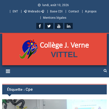
lundi, août 10, 2026
ENT
🎧 Webradio 🎧
Base CDI
Contact
A propos
Mentions légales
Collège Jules Verne de
Informations et ressources pour élèves, parents et personnels
Vittel (Vosges)
Étiquette :
Cpe